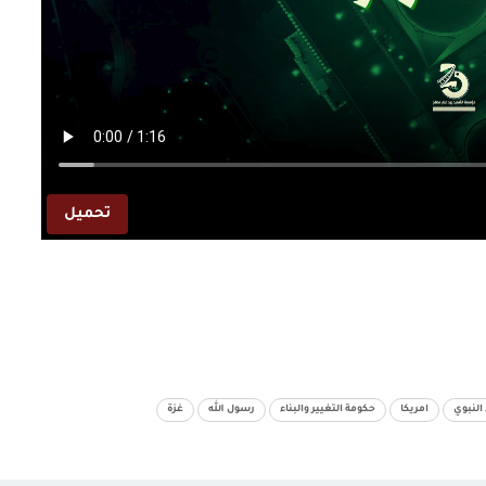
تحميل
 النبوي
امريكا
حكومة التغيير والبناء
رسول الله
غزة