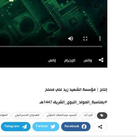
واتس
تليجرام
إكس
إنتاج | مؤسسة الشهيد زيد علي مصلح
#بمناسبة_المولد_النبوي_الشريف 1447هـ
الرد آت
السيد عبدالملك الحوثي
العدوان الاسرائيلي
المولد
Telegram
Twitter
Facebook