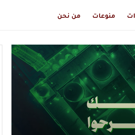
ات
منوعات
من نحن