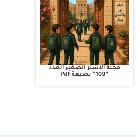
مجلة الأشتر الصغير العدد
“109” بصيغة Pdf