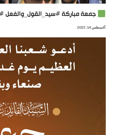
جمعة مباركة #سيد_القول_والفعل #ل
أغسطس 14, 2025