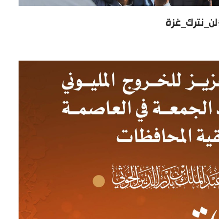
ن_نترك_غزة