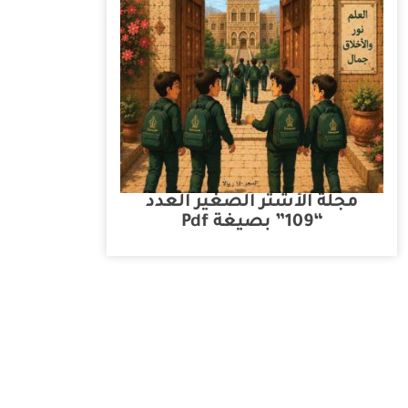
مجلة الأشتر الصغير العدد
“109” بصيغة Pdf