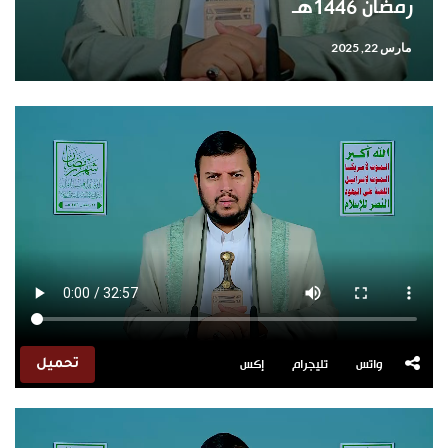
رمضان 1446هـ
مارس 22, 2025
واتس
تليجرام
إكس
تحميل
مشغل
الفيديو