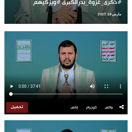
#ذكرى_غزوة_بدرالكبرى #ويزكيهم
مارس 18, 2025
واتس
تليجرام
إكس
تحميل
مشغل
الفيديو