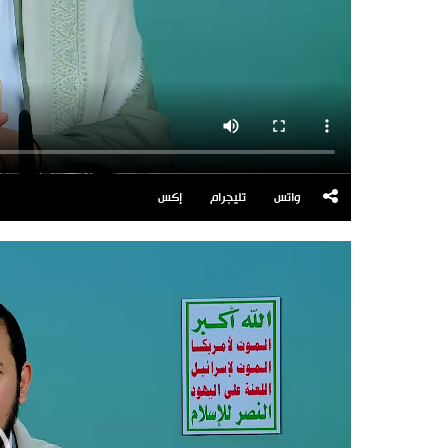
واتس
تليجرام
إكس
مشغل
الفيديو