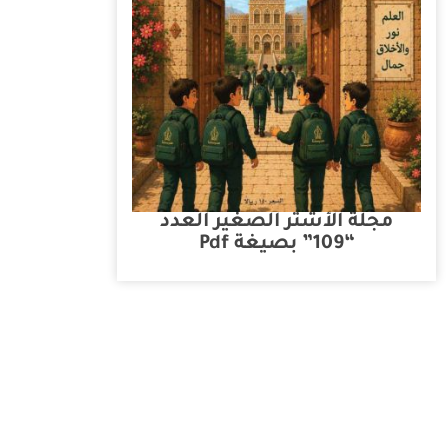
مجلة الأشتر الصغير العدد
“109” بصيغة Pdf