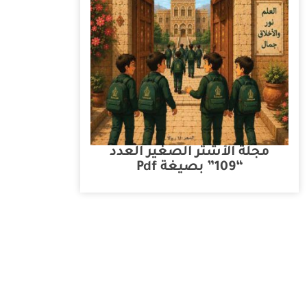
مجلة الأشتر الصغير العدد
“109” بصيغة Pdf