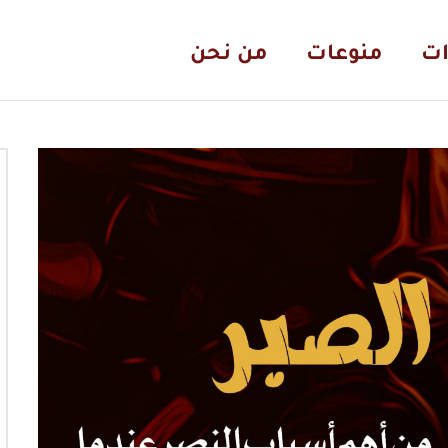
ات
منوعات
من نحن