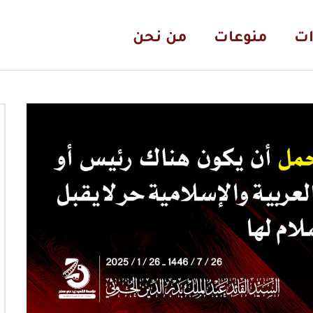
ات
منوعات
من نحن