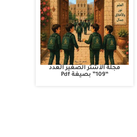
مجلة الأشتر الصغير العدد
“109” بصيغة Pdf