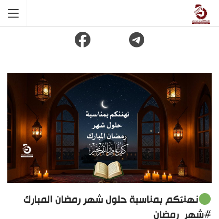
نهنئكم بمناسبة حلول شهر رمضان المبارك
#شهر_رمضان