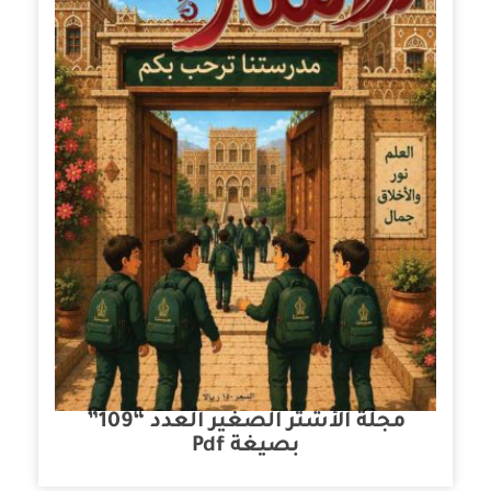
مجلة الأشتر الصغير العدد “109”
بصيغة Pdf