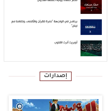
مطار صنعاء بوابة اغلقها العدوان
برنامج في الواجهة “نصرة للقرآن والأقصى..وتضامنا مع
لبنان”
أوبريت أنرت القلوب
إصدارات
الإصدارات