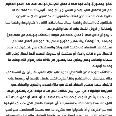
كَانُوا يَعْمَلُونَ}، وأنت تجد هذه الأعمال التي كان ثوابها على هذا النحو العظيم
هي من الأعمال التي بإمكان الناس أن يتناولوها.. أليس كذلك؟ فقط إذا ما
ذكروا بآيات الله يزدادون إيماناً، يخشعون لله، يخضعون لله، لا يستكبرون،
ينطلقون في العبادة، وكلها أعمال مما بإمكان الناس أن يتناولوها، وكلها مما
بإمكاننا أن نروض أنفسنا على أدائها والقيام بها.
لا يبدو أن داخل هذه الأعمال، خاصة في قوله: {تَتَجَافَى جُنُوبُهُمْ عَنِ الْمَضَاجِعِ}،
وقبلها أيضاً {وَمِمَّا رَزَقْنَاهُمْ يُنْفِقُونَ} أنهم ينطلقون في أعمال مما هي
مصنفة عند الفقهاء في قائمة المندوبات والمستحبات، هم ينطلقون في هذه
الأعمال سواء كانت واجبة، أو مستحبة، أو مندوبة، المهم أنها أعمال ترضي الله
سبحانه وتعالى، وهم يبحثون عما يحصلون من خلاله على رضوان الله، وعلى ما
وعد به أولياءه.
{تَتَجَافَى جُنُوبُهُمْ عَنِ الْمَضَاجِعِ} نحن نصلي صلاة المغرب قبل أن نرى أنفسنا في
حالة نحن نميل إلى المضاجع ولكن جنوبنا تبتعد عنها.. نلزمها أو نرغمها على
الابتعاد عنها، ونصلي العشاء كذلك في حالة كهذه، والمغرب والعشاء هي
الفريضة الواجبة داخل الليل أليس كذلك؟ لكن هناك عبادة أخرى ينطلقون فيها
سواء كانت بشكل صلوات أو ذكر لله سبحانه وتعالى أو تعلم، أو عمل، حركة أثناء
الليل، عند هذا، وعند هذا، يدفعهم إلى أن يقوموا بالعمل الذي يجب أن يشتركوا
فيه مع الآخرين، أو أن يتعاونوا في مشروع ما، فيه مصلحة للمسلمين.. هم ليسوا
مستعجلين إلى النوم. لهم أعمال هي من قائمة العبادات والطاعات لله سبحانه