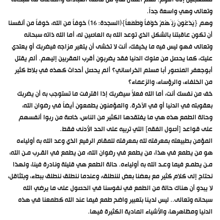
وتعالى وهي واسعة جداً.
وهم {يَدْعُونَ رَبَّهُمْ خَوْفاً وَطَمَعاً}(السجدة: 16) خوفاً من الله، خوفاً من أنفسنا
أن تكون عاقبتنا بالشكل الذي توعد الله به العاصين له، أما الله ذاته سبحانه
وتعالى فهو ليس فيه ما يخيفك، أنت لا تخشى أن يتغير مزاجه فيضربك أو يعتدي
عليك، كما يحصل من ملوك الدنيا فقد يضربون أقرب المقربين إليهم. ألم يقتل
أبوجعفر المنصور أبا مسلم الخراساني؟ ألم يحصل أحداث كهذه في بلاط كثير
من الخلفاء، والرؤساء، والزعماء؟
خف من نفسك أنت، أما الله فعلاً سيضربك إذا اقترفت ما تستوجب به أن يضربك
بعقوبته في الدنيا أو في الآخرة. والمؤمنون يطمعون أيضاً في رضوان الله،
وحالة الطمع هذه هي ما يفتقدها الكثير من الناس، خاصة من ربوا أنفسهم
على قواعد [أصول الفقه] التي تربيه على الحد الأدنى فقط.
المؤمن بطبيعته بمعرفته لله بمعرفته للمقام الرفيع الذي وعد الله به أولياءه
هو من يطمع في هذا، من يطمع في رضوان الله، من يطمع في القـرب مـن الله،
مـن يطمـع فيما وعـد الله به أولياءه. حالة الطمع هي قليلة ونادرة فينا، ولهذا
نحتاج إلى كلام كثير مع بعضنا بعض لننطلق، وعندما ننطلق ننطلق ببطء، وبتثاقل،
لا يبدو أن هناك حالة من الطمع في نفوسنا في الحصول على ما يرضي الله
سبحانه وتعالى.. ليس لدينا بتعبير واضح طمع فيما عند الله كطمعنا في هذه
الدنيا ومظاهرها، والأشياء المادية الكثيرة فيها.