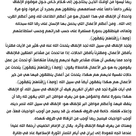
ربما ليسوا من أولئـك الذيـن يحتاجـون إلى كـلام خـاص حـول موضوع الإنفاق
يتكرر دائماً دائماً على مسامعهم، ينطلقون هم بمجرد أن عرفوا، ولو مرة
واحدة أن الإنفاق في هذا المجال هو من أعظم الطاعات لله، ومن أعظم القرب
إلى الله.. ومن أعظم الأعمال التي يحصل بها الإنسان على رضا الله سبحانه
وتعالى فينطلقون بصورة مستمرة على حسب قدراتهم وحسب استطاعتهم
{وَمِمَّا رَزَقْنَاهُمْ يُنْفِقُونَ}.
وتجد الإنفاق في سبيل الله تجد الإنفاق يتحدث الله عنه في كثير من الآيات مقترناً
بأفضل الأعمال، ومقترناً بأفضل الحالات، إذا ما تحدث عن مشاعر المتقين فالإنفاق
واحد مما يعكس أن هناك مشاعر طيبة لديهم وإيماناً متكاملاً، أو تحدث عن عمل
يقومون به هو خير الأعمال كالصلاة يقول: {وَمِمَّا رَزَقْنَاهُمْ يُنْفِقُونَ} يتحدث عن
حالات نفسية لديهم هم هكذا، يتحدث عن أعمال ينطلقون فيها هي من خير
الأعمال هم هكذا ينفقون أيضاً في سبيل الله {وَمِمَّا رَزَقْنَاهُمْ يُنْفِقُونَ}.
في آيات كثيرة تجد في القرآن الكريم كيف أن الإنفاق في سبيل الله، أو الإنفاق
هكذا بصورة عامة، والمؤمن هو من يعرف مواطن البر التي يكون لله رضا أن
ينفق فيها، وأعظم مواطن البر للإنفاق هو: الإنفاق في سبيل الله، لنصر دينه،
وإعلاء كلمته. خاصة في ظروف كهذه، بل قد يصبح من أوجب الواجبات فعلاً، من
أوجب الواجبات فيصبح ربما أوجب من الزكاة في ظروف كهذه.
وهناك من يعرف قيمة الإنفاق وأثره. يقال إن الإمام الخميني (رحمة الله عليه)
عندما اتجه للعودة إلى إيران في أيام انتصار الثورة الإسلامية عاد في طائرة