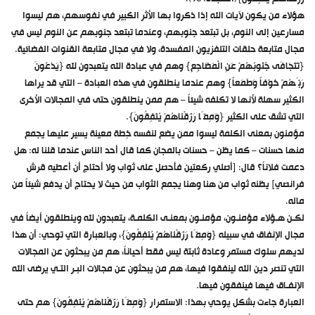
هؤلاء من يكون لآيات الله إذا ذكروا بها الأثر الكبير في نفوسهم، هم ليسوا
مسارعين إلى النوم، بل تبتعد جنوبهم، وعندما تبتعد جنوبهم عن النوم ليس في
مجال متابعة حلقات التلفزيون المفسدة، ولا في مجال متابعة القنوات الفضائية.
{تَتَجَافَى جُنُوبُهُمْ عَنِ الْمَضَاجِعِ} وهم في عبادة الله يتعبدون لله {يَدْعُونَ
رَبَّهُمْ خَوْفاً وَطَمَعاً} وهم عندما ينطلقون في هذه العبادة – التي قد يراها
الكثير سهلة لأنها لا تكلفه شيئاً – هم ممن ينطلقون حتى في المجالات الأخرى
التي تشق على الكثير {وَمِمَّا رَزَقْنَاهُمْ يُنْفِقُونَ}.
مؤمنون بمعنى الكلمة ليسوا ممن يضع لنفسه خِطة معينة يسير عليها يجمع
منها حسنات – كما يظن – حسنات بالمجان كما قال أحد الناس عندما قلنا له: هل
دعمت فلاناً؟ قال: [أصلي ركعتين فأحصل على ثواب ولا أحتاج أن أعطيه قرش
فرانصي] يظنه ثواب من هنا وهنا يجمع الثواب من حيث لا يحتاج أن يدفع شيئاً من
ماله.
لكـن هـؤلاء مؤمنـون، مؤمنـون بمعنـى الكلمـة، يتعبدون لله وينطلقون أيضاً في
مجال الإنفاق في سبيله {وَمِمَّا رَزَقْنَاهُمْ يُنْفِقُونَ}، وبالعبارة التي توحي: أن هذا
لديهم سلوك مستمر وعادة ثابتة ليس فقط أحياناً، هم من يبحثون عن المجالات
التي تنصر دين الله لينفقوا فيها، هم من يبحثون عن مجالات البـر التـي يرضى الله
الإنفـاق فيها فينفقون فيها.
العبارة جاءت بشكل يوحي بهذا: الاستمرار {وَمِمَّا رَزَقْنَاهُمْ يُنْفِقُونَ} هم حتى