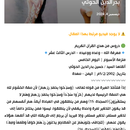
بدرالدين الحوثي
ديسمبر 4, 2024
لا يوجد فيديو مرتبط بهذا المقال.
دروس من هدي القرآن الكريم
معرفة الله – وعده ووعيده – الدرس الثالث عشر
ملزمة الأسبوع | اليوم الخامس
ألقاها السيد / حسين بدرالدين الحوثي
بتاريخ: 5/2/2002م | اليمن – صعدة
إذاً فلنأخذ العبرة من قوله تعالى: {وَسَبَّحُوا بِحَمْدِ رَبِّهِمْ} لأن صفة الخشوع لله
هي الصفة الرئيسية لديهم {خَرُّوا سُجَّداً وَسَبَّحُوا بِحَمْدِ رَبِّهِمْ وَهُمْ لا
يَسْتَكْبِرُونَ}(السجدة: 15) وهم من ينطلقون في العبادة أيضاً، هم أنفسهم من
قد يكون التذكير لمرة واحدة يكفي لأن ينطلقوا، ليسوا ممن يحتاج دائماً إلى
تذكير مستمر، تذكير مستمر، وإلا فيريد أن يرجع إلى طريقته التي قد ألفها، هؤلاء
يقول عنهم: {تَتَجَافَى جُنُوبُهُمْ عَنِ الْمَضَاجِعِ يَدْعُونَ رَبَّهُمْ خَوْفاً وَطَمَعاً وَمِمَّا
رَزَقْنَاهُمْ يُنْفِقُونَ}(السجدة: 16).