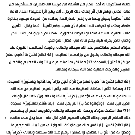
خاصة استأجرها له أحد التجار من الشيعة من فرنسا إلى طهران، فيستأجرها من
ماله الخاص، وكم كان أثر إنفاق ذلك الرجل.. ألم يكن أثراً عظيماً؟ أهدى للأمة
قائداً عظيماً يعيش بينها في زخم انتصاراتها، يمكنه من العودة فيعود بطائرة
خاصة، وحتى لو تعرضت تلك الطائرة لأي شيء، وضع تأميناً – كما يقال – تأمين
على الطائرة نفسها، فيما لو تعرضت لخطورة.. هذا تاجر دين وتاجر دنيا.. تاجر
واعي، تاجر يعرف كيف يضع ماله في أفضل المواضع.
هؤلاء لعظم مكانتهم عند الله سبحانه وتعالى، وقيمة أعمالهم الكبيرة عند
الله سبحانه وتعالى يقـول عن جزائهـم العظيـم: {فَلا تَعْلَمُ نَفْسٌ مَا أُخْفِيَ لَهُمْ
مِنْ قُرَّةِ أَعْيُنٍ}(السجدة: 17) مما تقر به أعينهـم مـن الثـواب العظيـم والفضـل
الكبيـر والدرجات العالية عند الله سبحانه وتعالى.
{فَلا تَعْلَمُ نَفْسٌ مَا أُخْفِيَ لَهُمْ مِنْ قُرَّةِ أَعْيُنٍ جَزَاءً بِمَا كَانُوا يَعْمَلُونَ}(السجدة:
17). وهكذا تأتي المكانة العظيمة عند الله، يأتي النعيم العظيم من عند الله
سبحانه وتعالى جزاء على الأعمال {جَزَاءً بِمَا كَانُوا يَعْمَلُونَ} كما قال لأولئك
الذين قيل لهم: {وَذُوقُوا عَذَابَ} ألم يقل لهم: {بِمَا كُنْتُمْ تَعْمَلُونَ}(السجدة:
14)؟ هنا استحق هؤلاء برحمة الله سبحانه وتعالى وتكريمه لهم أن يمنحهم
ذلك المقام الرفيع، وذلك الثواب العظيم الذي قال عنه – مما يدل على عظمه – :
{فَلا تَعْلَمُ نَفْسٌ..} لا نفس ملك من ملائكة الله ولا نبي من أنبياء الله عِظِم ما
وعدوا به من الثواب العظيم، والمكان الرفيع عند الله سبحانه وتعالى {جَزَاءً بِمَا