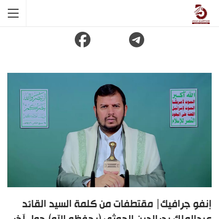
إنفو جرافيك| مقتطفات من كلمة السيد القائد