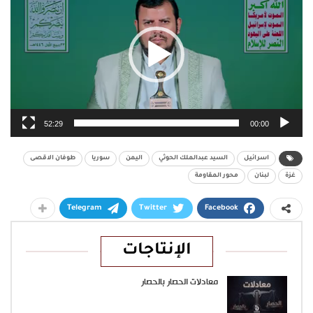
52:29
00:00
اسرائيل
السيد عبدالملك الحوثي
اليمن
سوريا
طوفان الاقصى
غزة
لبنان
محور المقاومة
Telegram
Twitter
Facebook
الإنتاجات
معادلات الحصار بالحصار