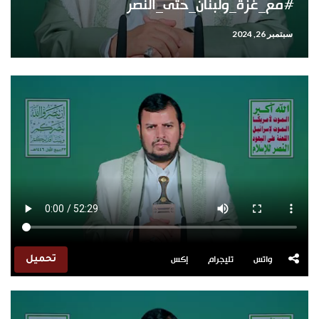
#مع_غزة_ولبنان_حتى_النصر
سبتمبر 26, 2024
واتس
تليجرام
إكس
تحميل
مشغل
الفيديو