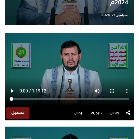
2024م
سبتمبر 21, 2024
واتس
تليجرام
إكس
تحميل
مشغل
الفيديو