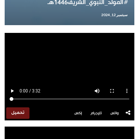
#المولد_النبوي_الشريف1446هـ
سبتمبر 12, 2024
واتس
تليجرام
إكس
تحميل
مشغل
الفيديو