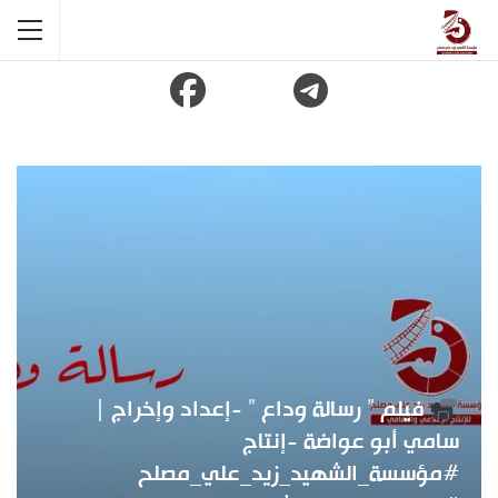
فيلم ” رسالة وداع ” -إعداد وإخراج |
سامي أبو عواضة -إنتاج
#مؤسسة_الشهيد_زيد_علي_مصلح