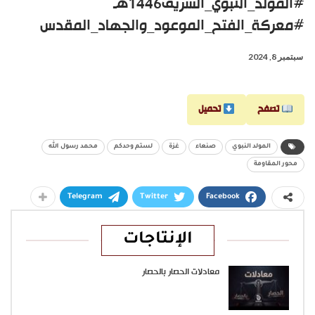
#المولد_النبوي_الشريف1446هـ
#معركة_الفتح_الموعود_والجهاد_المقدس
سبتمبر 8, 2024
تصفح
تحميل
المولد النبوي
صنعاء
غزة
لستم وحدكم
محمد رسول الله
محور المقاومة
Telegram
Twitter
Facebook
الإنتاجات
معادلات الحصار بالحصار