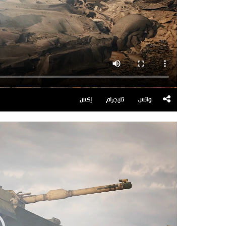
واتس
تليجرام
إكس
مشغل
الفيديو