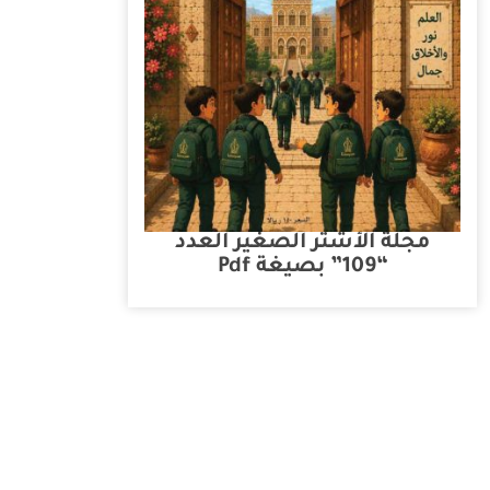
مجلة الأشتر الصغير العدد
“109” بصيغة Pdf