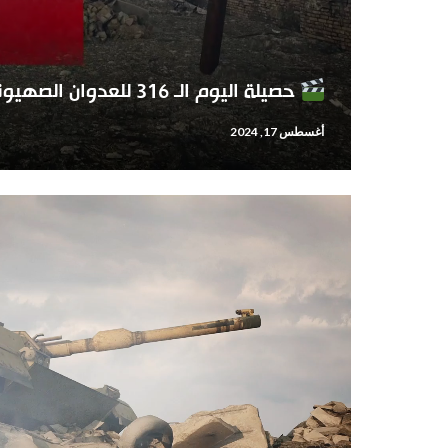
حصيلة اليوم الـ 316 للعدوان الصهيوني على قطاع #غزة
أغسطس 17, 2024