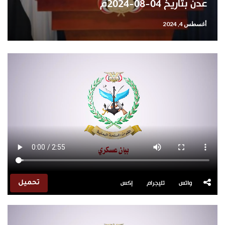
عدن بتاريخ 04-08-2024م
أغسطس 4, 2024
واتس
تليجرام
إكس
تحميل
مشغل
الفيديو