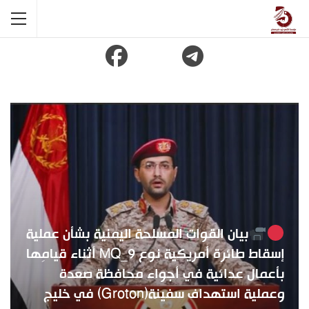
بيان القوات المسلحة اليمنية بشأن عملية
إسقاط طائرة أمريكية نوع MQ_9 أثناء قيامِها
بأعمال عدائية في أجواء محافظة صعدة
وعملية استهداف سفينة(Groton) في خليج