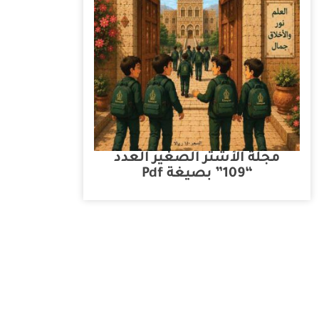
مجلة الأشتر الصغير العدد
“109” بصيغة Pdf