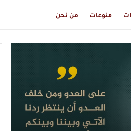
ات
منوعات
من نحن