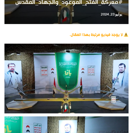
#معركة_الفتح_الموعود_والجهاد_المقدس
يوليو 23, 2024
لا يوجد فيديو مرتبط بهذا المقال.