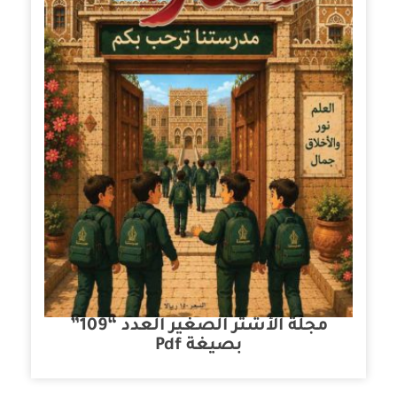
مجلة الأشتر الصغير العدد “109”
بصيغة Pdf