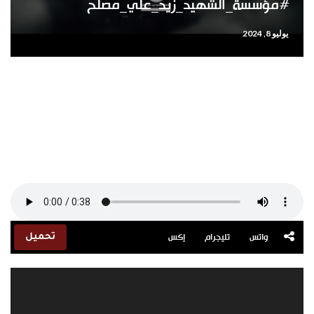
#مؤسسة_الشهيد_زيد_علي_مصلح
يوليو 8, 2024
واتس
تليجرام
إكس
تحميل
مشغل
الفيديو