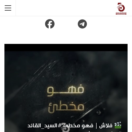
فلاش | فهو مخطئ #السيد_القائد