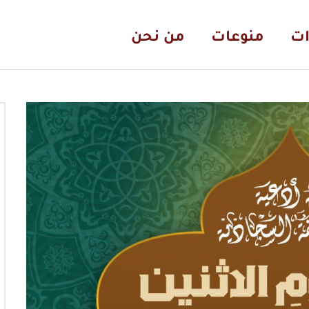
ات
منوعات
من نحن