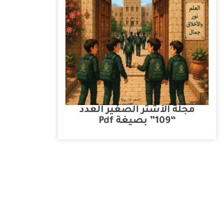
مجلة الأشتر الصغير العدد
“109” بصيغة Pdf