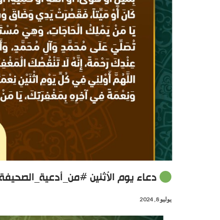
دعاء يوم الأثنين #من_أدعية_الصحيفة
يوليو 8, 2024