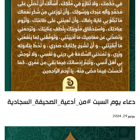
دعاء يوم السبت #من_أدعية_الصحيفة_السجادية
يونيو 29, 2024