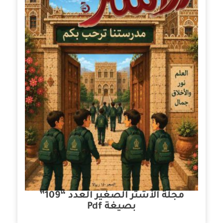
مجلة الأشتر الصغير العدد “109”
بصيغة Pdf