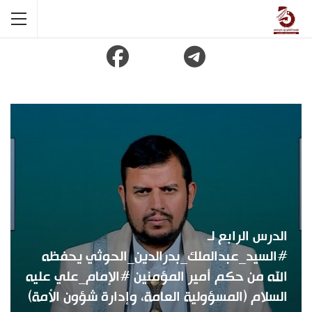
الدرس الرابع لـ
#السيد_عبدالملك_بدرالدين_الحوثي يحفظه
الله من حكم أمير المؤمنين #الإمام_علي عليه
السلام (المسؤولية العامة، وإدارة شؤون الأمة)