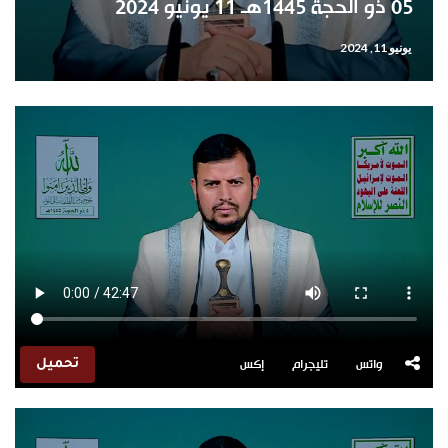
05 ذو الحجة 1445هـ 11 يونيو 2024
يونيو 11, 2024
واتس
تليجرام
إكس
تحميل
مشغل
الفيديو