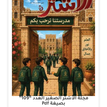
مجلة الأشتر الصغير العدد “109”
بصيغة Pdf