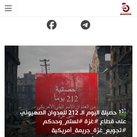
حصيلة اليوم الـ 212 للعدوان الصهيوني
على قطاع #غزة #لستم_وحدكم
#تجويع_غزة_جريمة_أمريكية