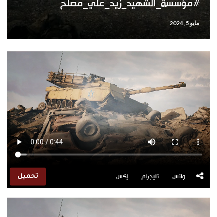
#مؤسسة_الشهيد_زيد_علي_مصلح
مايو 5, 2024
واتس
تليجرام
إكس
تحميل
مشغل
الفيديو