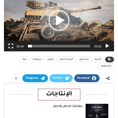
00:44
00:00
أمريكا
إسرائيل
البحر الأحمر
اليمن
بريطانيا
غزة
فلسطين
Telegram
Twitter
Facebook
الإنتاجات
معادلات الحصار بالحصار