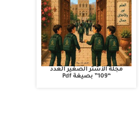
مجلة الأشتر الصغير العدد
“109” بصيغة Pdf