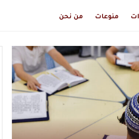
ات
منوعات
من نحن