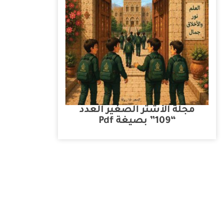
مجلة الأشتر الصغير العدد
“109” بصيغة Pdf