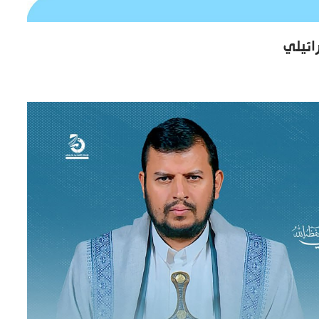
ائيلي