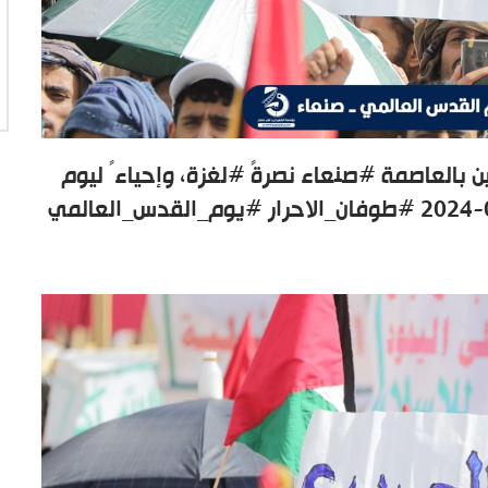
 بالعاصمة #صنعاء نصرةً #لغزة، وإحياءً ليوم