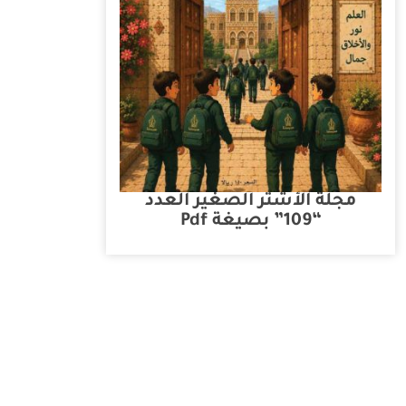
مجلة الأشتر الصغير العدد
“109” بصيغة Pdf