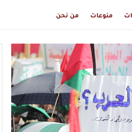
ات
منوعات
من نحن