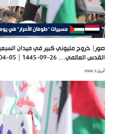
صور| خروج مليوني كبير في ميدان السبعين
القدس العالمي… 26-09-1445 | 05-04-2024 #طوفان_الاحرار #يوم_القدس_العالمي
أبريل 5, 2024