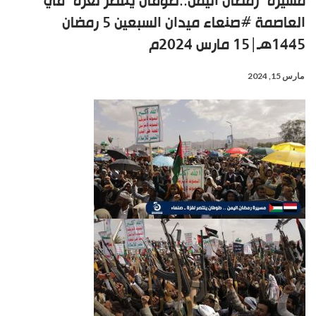
مسيرة “رمضان اليمن..طوفان ينتصر لغزة” في
العاصمة #صنعاء ميدان السبعين 5 رمضان
1445هـ|15 مارس 2024م
مارس 15, 2024