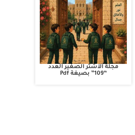
مجلة الأشتر الصغير العدد
“109” بصيغة Pdf