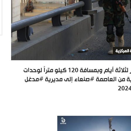
صور | بمعنويات عالية مسير عسكري استمر لثلاثة أيام وبمسافة 120 كيلو متراً لوحدات
زية من العاصمة #صنعاء إلى مديرية #مدغل