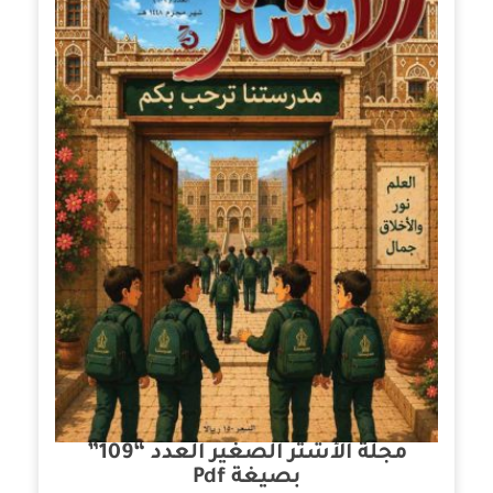
مجلة الأشتر الصغير العدد “109”
بصيغة Pdf