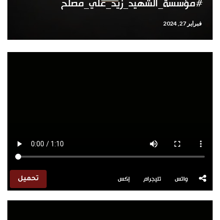
#مؤسسة_الشهيد_زيد_علي_مصلح
فبراير 27, 2024
واتس
تليجرام
إكس
تحميل
مشغل
الفيديو