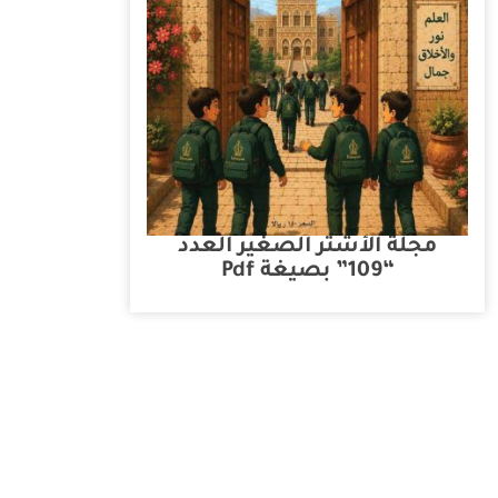
مجلة الأشتر الصغير العدد
“109” بصيغة Pdf