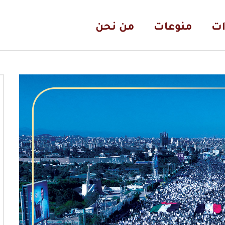
ات
منوعات
من نحن