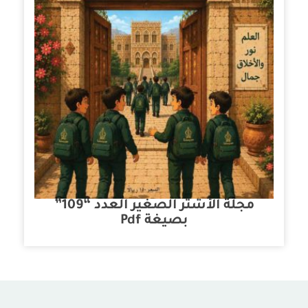
مجلة الأشتر الصغير العدد “109”
بصيغة Pdf