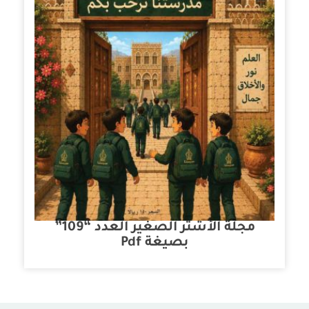
مجلة الأشتر الصغير العدد “109”
بصيغة Pdf