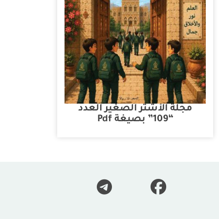
مجلة الأشتر الصغير العدد
“109” بصيغة Pdf