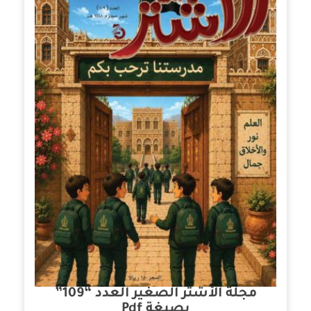
مجلة الأشتر الصغير العدد “109”
بصيغة Pdf