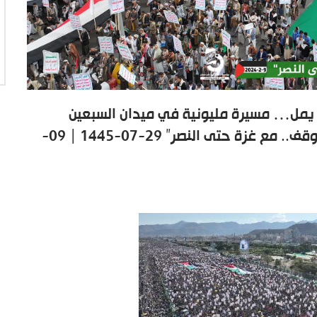
 يمل… مسيرة مليونية في ميدان السبعين
بالعاصمة #صنعاء بعنوان “ثابتون على الموقف.. مع غزة حتى النصر” 29-07-1445 | 09-