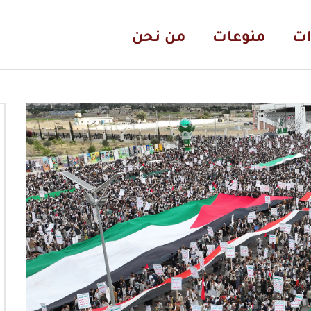
ات
منوعات
من نحن