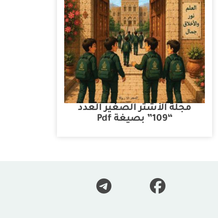
مجلة الأشتر الصغير العدد
“109” بصيغة Pdf