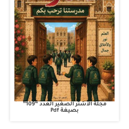
مجلة الأشتر الصغير العدد “109”
بصيغة Pdf