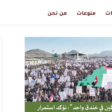
ات
منوعات
من نحن