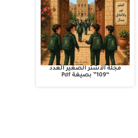
مجلة الأشتر الصغير العدد
“109” بصيغة Pdf