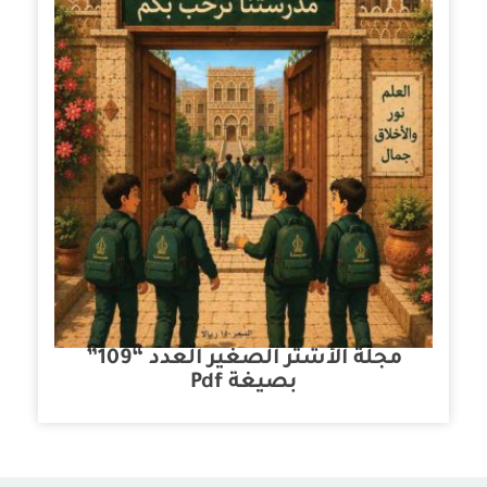
مجلة الأشتر الصغير العدد “109”
بصيغة Pdf