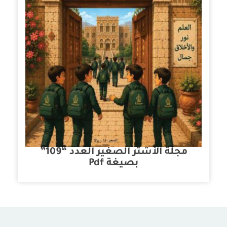
مجلة الأشتر الصغير العدد “109”
بصيغة Pdf