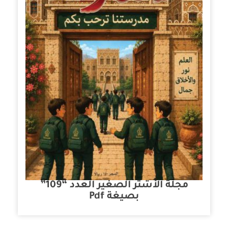
مجلة الأشتر الصغير العدد “109”
بصيغة Pdf