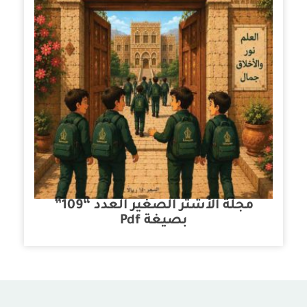
مجلة الأشتر الصغير العدد “109”
بصيغة Pdf