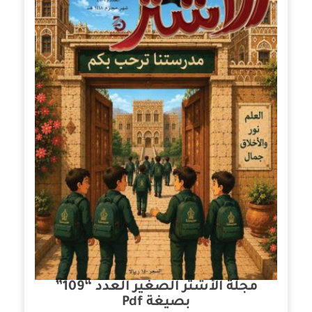
مجلة الأشتر الصغير العدد “109”
بصيغة Pdf