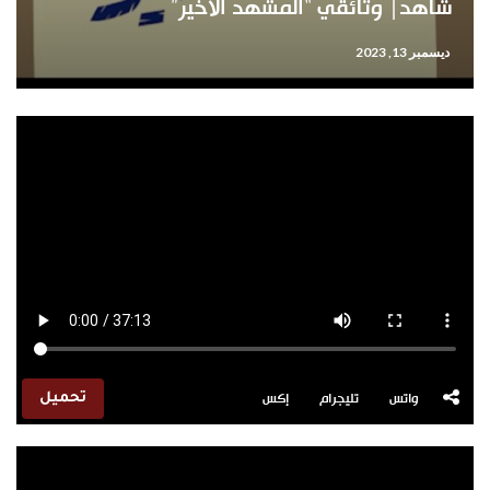
شاهد| وثائقي “المشهد الأخير”
ديسمبر 13, 2023
واتس
تليجرام
إكس
تحميل
مشغل
الفيديو