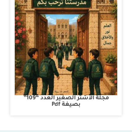
مجلة الأشتر الصغير العدد “109”
بصيغة Pdf