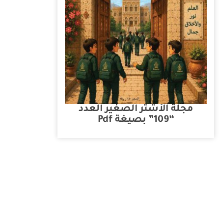
مجلة الأشتر الصغير العدد
“109” بصيغة Pdf