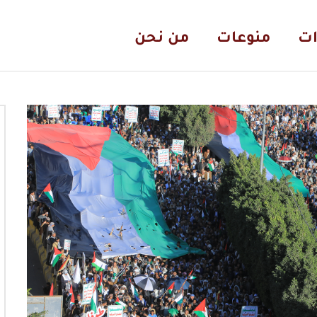
ات
منوعات
من نحن