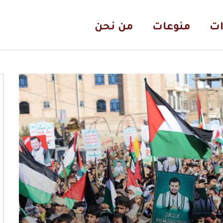
ات
منوعات
من نحن