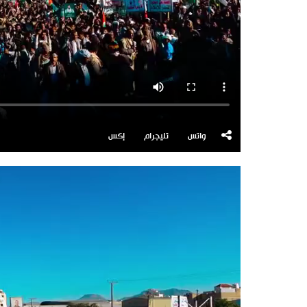
واتس
تليجرام
إكس
مشغل
الفيديو