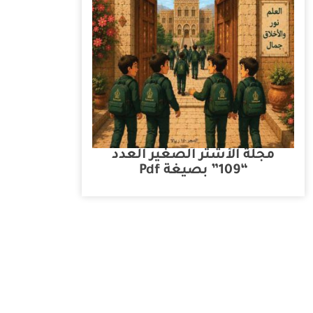
مجلة الأشتر الصغير العدد
“109” بصيغة Pdf