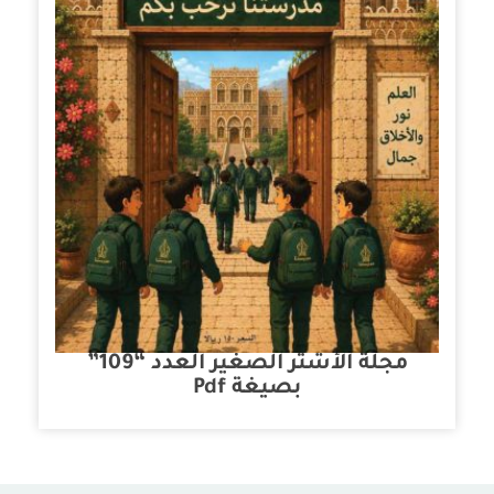
مجلة الأشتر الصغير العدد “109”
بصيغة Pdf