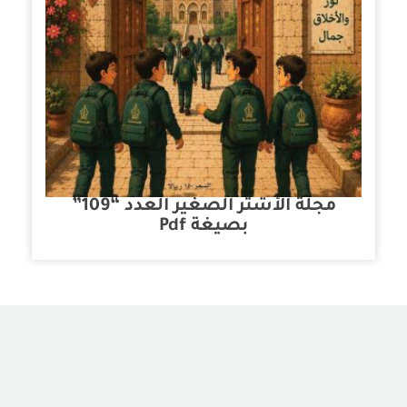
مجلة الأشتر الصغير العدد “109”
بصيغة Pdf